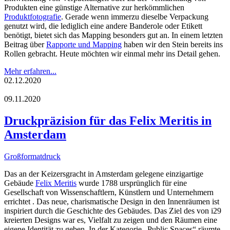
Produkten eine günstige Alternative zur herkömmlichen
Produktfotografie
. Gerade wenn immerzu dieselbe Verpackung
genutzt wird, die lediglich eine andere Banderole oder Etikett
benötigt, bietet sich das Mapping besonders gut an. In einem letzten
Beitrag über
Rapporte und Mapping
haben wir den Stein bereits ins
Rollen gebracht. Heute möchten wir einmal mehr ins Detail gehen.
Mehr erfahren...
02.12.2020
09.11.2020
Druckpräzision für das Felix Meritis in
Amsterdam
Großformatdruck
Das an der Keizersgracht in Amsterdam gelegene einzigartige
Gebäude
Felix Meritis
wurde 1788 ursprünglich für eine
Gesellschaft von Wissenschaftlern, Künstlern und Unternehmern
errichtet . Das neue, charismatische Design in den Innenräumen ist
inspiriert durch die Geschichte des Gebäudes. Das Ziel des von i29
kreierten Designs war es, Vielfalt zu zeigen und den Räumen eine
eigene Identität zu geben. In der Kategorie „Public Spaces“ räumte