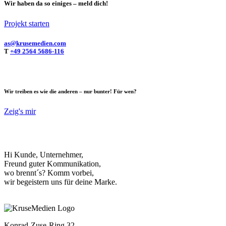
Wir haben da so einiges – meld dich!
Projekt starten
as@krusemedien.com
T
+49 2564 5686-116
Wir treiben es wie die anderen – nur bunter! Für wen?
Zeig's mir
Hi Kunde, Unternehmer,
Freund guter Kommunikation,
wo brennt´s? Komm vorbei,
wir begeistern uns für deine Marke.
Konrad-Zuse-Ring 32