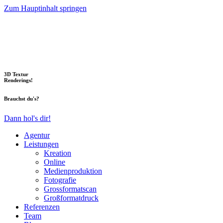
Zum Hauptinhalt springen
3D Textur
Renderings!
Brauchst du's?
Dann hol's dir!
Agentur
Leistungen
Kreation
Online
Medienproduktion
Fotografie
Grossformatscan
Großformatdruck
Referenzen
Team