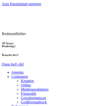
Zum Hauptinhalt springen
Bodenaufkleber
3D Textur
Renderings!
Brauchst du's?
Dann hol's dir!
Agentur
Leistungen
Kreation
Online
Medienproduktion
Fotografie
Grossformatscan
Großformatdruck