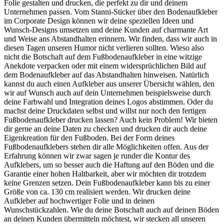
Folie gestalten und drucken, die perfekt zu dir und deinem
Unternehmen passen. Vom Stanni-Sticker über den Bodenaufkleber
im Corporate Design können wir deine speziellen Ideen und
Wunsch-Designs umsetzen und deine Kunden auf charmante Art
und Weise ans Abstandhalten erinnern. Wir finden, dass wir auch in
diesen Tagen unseren Humor nicht verlieren sollten. Wieso also
nicht die Botschaft auf dem Fußbodenaufkleber in eine witzige
Anekdote verpacken oder mit einem widersprüchlichen Bild auf
dem Bodenaufkleber auf das Abstandhalten hinweisen. Natürlich
kannst du auch einen Aufkleber aus unserer Übersicht wählen, den
wir auf Wunsch auch auf dein Unternehmen beispielsweise durch
deine Farbwahl und Integration deines Logos abstimmen. Oder du
machst deine Druckdaten selbst und willst nur noch den fertigen
Fußbodenaufkleber drucken lassen? Auch kein Problem! Wir bieten
dir gerne an deine Daten zu checken und drucken dir auch deine
Eigenkreation für den Fußboden. Bei der Form deines
Fußbodenaufklebers stehen dir alle Möglichkeiten offen. Aus der
Erfahrung können wir zwar sagen je runder die Kontur des
Aufklebers, um so besser auch die Haftung auf den Böden und die
Garantie einer hohen Haltbarkeit, aber wir möchten dir trotzdem
keine Grenzen setzen. Dein Fußbodenaufkleber kann bis zu einer
Größe von ca. 130 cm realisiert werden. Wir drucken deine
Aufkleber auf hochwertiger Folie und in deinen
Wunschstückzahlen. Wie du deine Botschaft auch auf deinen Böden
an deinen Kunden übermitteln möchtest, wir stecken all unseren