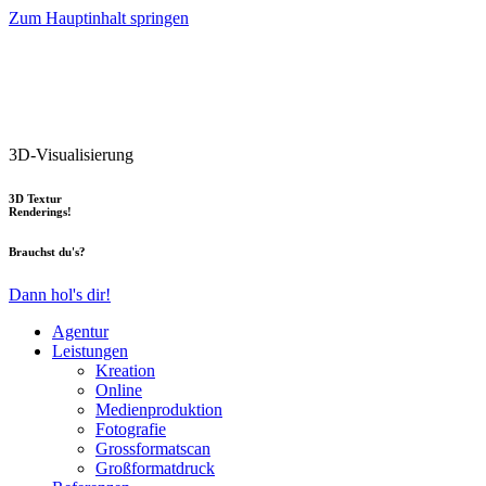
Zum Hauptinhalt springen
3D-Visualisierung
3D Textur
Renderings!
Brauchst du's?
Dann hol's dir!
Agentur
Leistungen
Kreation
Online
Medienproduktion
Fotografie
Grossformatscan
Großformatdruck